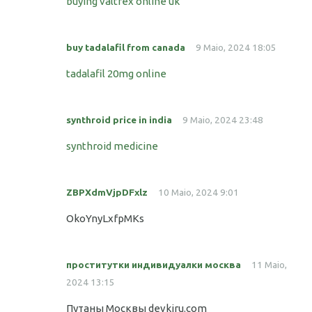
buying valtrex online uk
buy tadalafil from canada
9 Maio, 2024 18:05
tadalafil 20mg online
synthroid price in india
9 Maio, 2024 23:48
synthroid medicine
ZBPXdmVjpDFxlz
10 Maio, 2024 9:01
OkoYnyLxfpMKs
проститутки индивидуалки москва
11 Maio,
2024 13:15
Путаны Москвы devkiru.com