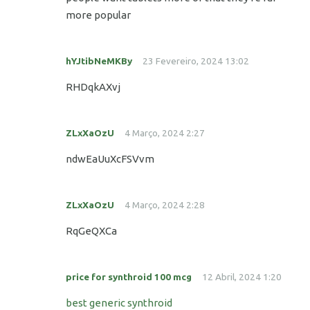
more popular
hYJtibNeMKBy
23 Fevereiro, 2024 13:02
RHDqkAXvj
ZLxXaOzU
4 Março, 2024 2:27
ndwEaUuXcFSVvm
ZLxXaOzU
4 Março, 2024 2:28
RqGeQXCa
price for synthroid 100 mcg
12 Abril, 2024 1:20
best generic synthroid