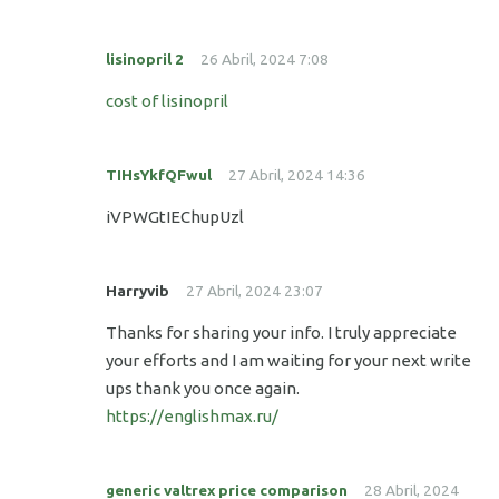
lisinopril 2
26 Abril, 2024 7:08
cost of lisinopril
TIHsYkfQFwul
27 Abril, 2024 14:36
iVPWGtIEChupUzl
Harryvib
27 Abril, 2024 23:07
Thanks for sharing your info. I truly appreciate
your efforts and I am waiting for your next write
ups thank you once again.
https://englishmax.ru/
generic valtrex price comparison
28 Abril, 2024