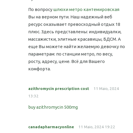
По вопросу
шлюхи метро кантемировская
Вы на верном пути. Наш надежный веб
ресурс оказывает превосходный отдых 18
плюс. Здесь представлены: индивидуалки,
массажистки, элитные красавицы, БДСМ. А
еще Вы можете найти желаемую девочку по
параметрам: по станции метро, по весу,
росту, адресу, цене. Всё для Вашего
комфорта.
azithromycin prescription cost
11 Maio, 2024
13:32
buy azithromycin 500mg
canadapharmacyonline
11 Maio, 2024 19:22