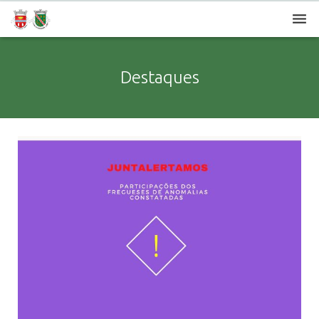
Sobre a Freguesia
Destaques
Órgãos Autárquicos
União de Freguesias
Turismo e Lazer
Instituições e Empresas
Contatos