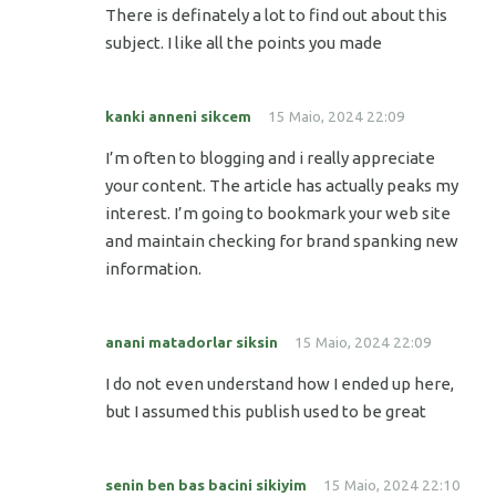
There is definately a lot to find out about this
subject. I like all the points you made
kanki anneni sikcem
15 Maio, 2024 22:09
I’m often to blogging and i really appreciate
your content. The article has actually peaks my
interest. I’m going to bookmark your web site
and maintain checking for brand spanking new
information.
anani matadorlar siksin
15 Maio, 2024 22:09
I do not even understand how I ended up here,
but I assumed this publish used to be great
senin ben bas bacini sikiyim
15 Maio, 2024 22:10