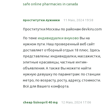
safe online pharmacies in canada
проститутки лужники
11 Maio, 2024 19:58
Проститутки Москвы по районам devkiru.com
По теме
индивидуалки внуково
Вы на
нужном пути. Наш проверенный веб сайт
доставляет отборный отдых 18 плюс. Здесь
представлены: индивидуалки, массажистки,
элитные красавицы, частные интим-
объявления. А также Вы можете найти
нужную девушку по параметрам: по станции
метро, по возрасту, росту, адресу, стоимости.
Всё для Вашего комфорта.
cheap lisinopril 40 mg
12 Maio, 2024 17:06