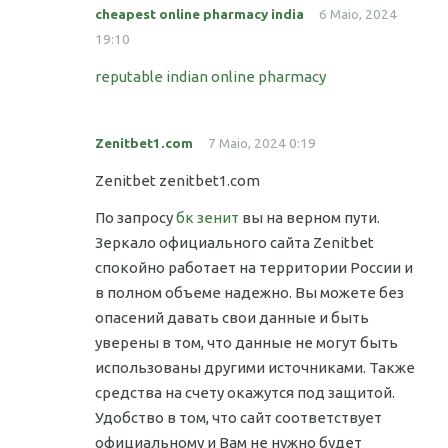
cheapest online pharmacy india
6 Maio, 2024
19:10
reputable indian online pharmacy
Zenitbet1.com
7 Maio, 2024 0:19
Zenitbet zenitbet1.com
По запросу
бк зенит
вы на верном пути.
Зеркало официального сайта Zenitbet
спокойно работает на территории России и
в полном объеме надежно. Вы можете без
опасений давать свои данные и быть
уверены в том, что данные не могут быть
использованы другими источниками. Также
средства на счету окажутся под защитой.
Удобство в том, что сайт соответствует
официальному и Вам не нужно будет