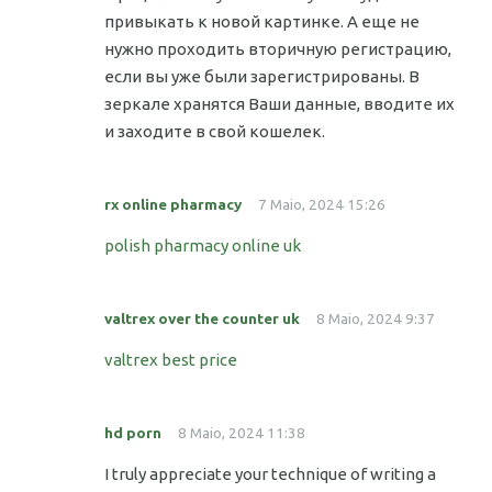
привыкать к новой картинке. А еще не
нужно проходить вторичную регистрацию,
если вы уже были зарегистрированы. В
зеркале хранятся Ваши данные, вводите их
и заходите в свой кошелек.
rx online pharmacy
7 Maio, 2024 15:26
polish pharmacy online uk
valtrex over the counter uk
8 Maio, 2024 9:37
valtrex best price
hd porn
8 Maio, 2024 11:38
I truly appreciate your technique of writing a