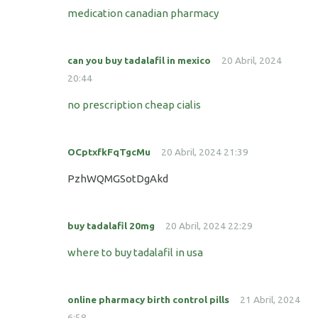
medication canadian pharmacy
can you buy tadalafil in mexico
20 Abril, 2024
20:44
no prescription cheap cialis
OCptxfkFqTgcMu
20 Abril, 2024 21:39
PzhWQMGSotDgAkd
buy tadalafil 20mg
20 Abril, 2024 22:29
where to buy tadalafil in usa
online pharmacy birth control pills
21 Abril, 2024
6:58