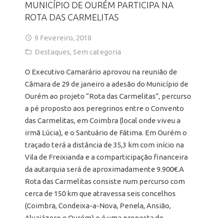
MUNICÍPIO DE OURÉM PARTICIPA NA
ROTA DAS CARMELITAS
9 Fevereiro, 2018
Destaques
,
Sem categoria
O Executivo Camarário aprovou na reunião de
Câmara de 29 de janeiro a adesão do Município de
Ourém ao projeto “Rota das Carmelitas”, percurso
a pé proposto aos peregrinos entre o Convento
das Carmelitas, em Coimbra (local onde viveu a
irmã Lúcia), e o Santuário de Fátima. Em Ourém o
traçado terá a distância de 35,3 km com início na
Vila de Freixianda e a comparticipação financeira
da autarquia será de aproximadamente 9.900€.A
Rota das Carmelitas consiste num percurso com
cerca de 150 km que atravessa seis concelhos
(Coimbra, Condeixa-a-Nova, Penela, Ansião,
Alvaiázere e Ourém) e é uma proposta de…