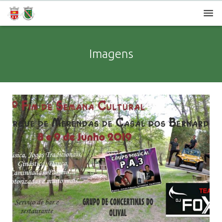
Sobre a Freguesia
Imagens
Órgãos Autárquicos
União de Freguesias
Turismo e Lazer
Instituições e Empresas
Contatos